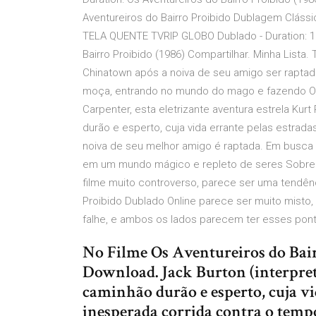
Aventureiros do Bairro Proibido Dublagem Clássi
TELA QUENTE TVRIP GLOBO Dublado - Duration: 1:5
Bairro Proibido (1986) Compartilhar. Minha Lista.
Chinatown após a noiva de seu amigo ser raptada
moça, entrando no mundo do mago e fazendo O fi
Carpenter, esta eletrizante aventura estrela Ku
durão e esperto, cuja vida errante pelas estrad
noiva de seu melhor amigo é raptada. Em busca 
em um mundo mágico e repleto de seres Sobre o 
filme muito controverso, parece ser uma tendênc
Proibido Dublado Online parece ser muito misto
falhe, e ambos os lados parecem ter esses pontos
No Filme Os Aventureiros do Bair
Download. Jack Burton (interpret
caminhão durão e esperto, cuja vi
inesperada corrida contra o temp