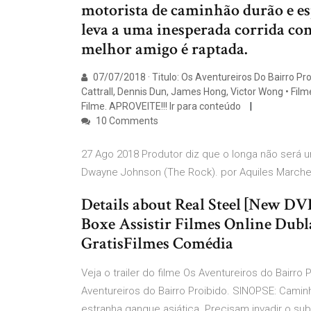
motorista de caminhão durão e esp
leva a uma inesperada corrida co
melhor amigo é raptada.
07/07/2018 · Titulo: Os Aventureiros Do Bairro Proi
Cattrall, Dennis Dun, James Hong, Victor Wong • Fil
Filme. APROVEITE!!! Ir para conteúdo
10 Comments
27 Ago 2018 Produtor diz que o longa não será 
Dwayne Johnson (The Rock). por Aquiles March
Details about Real Steel [New DV
Boxe Assistir Filmes Online Dub
GratisFilmes Comédia
Veja o trailer do filme Os Aventureiros do Bairro P
Aventureiros do Bairro Proibido. SINOPSE: Cam
estranha gangue asiática. Precisam invadir o su