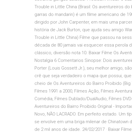
Trouble in Little China (Brasil: Os aventureiros d
garras do mandarin) é um filme americano de 198
dirigido por John Carpenter, em mais uma parceri
história de Jack Burton, que ajuda seu amigo Wan
Trouble in Little China) Filme que passou na se
década de 80 jamais vai esquecer essa perola 
clássico, diversão nota 10. Baixar Filme Os Aven
Nostalgia 6 Comentarios Sinopse: Dois aventurei
Porter (Louis Gossett Jr.), seu melhor amigo, s
crê que seja verdadeiro o mapa que possui, qu
cheio de Os Aventureiros do Bairro Proibido (Big T
Filmes 1991 a 2000, Filmes Ação, Filmes Aventura,
Comédia, Filmes Dublado/DualAudio, Filmes DVD-Ri
Aventureiros do Bairro Proibido Original - Impo
Novo, NÃO LACRADO. Em perfeito estado. Um típi
se envolve em uma briga milenar de Chinatown 
de 2 mil anos de idade. 24/02/2017 · Baixar Fi