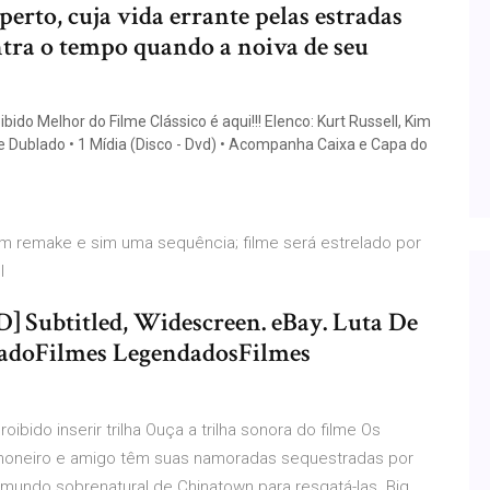
erto, cuja vida errante pelas estradas
ntra o tempo quando a noiva de seu
bido Melhor do Filme Clássico é aqui!!! Elenco: Kurt Russell, Kim
me Dublado • 1 Mídia (Disco - Dvd) • Acompanha Caixa e Capa do
um remake e sim uma sequência; filme será estrelado por
el
D] Subtitled, Widescreen. eBay. Luta De
ladoFilmes LegendadosFilmes
roibido inserir trilha Ouça a trilha sonora do filme Os
inhoneiro e amigo têm suas namoradas sequestradas por
bmundo sobrenatural de Chinatown para resgatá-las. Big