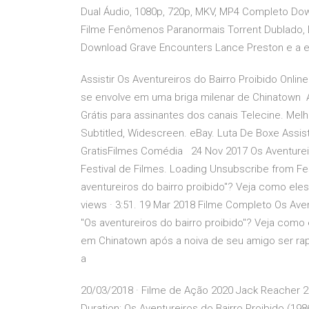
Dual Áudio, 1080p, 720p, MKV, MP4 Completo Dow
Filme Fenômenos Paranormais Torrent Dublado, 
Download Grave Encounters Lance Preston e a e
Assistir Os Aventureiros do Bairro Proibido Onlin
se envolve em uma briga milenar de Chinatown A
Grátis para assinantes dos canais Telecine. Melh
Subtitled, Widescreen. eBay. Luta De Boxe Assi
GratisFilmes Comédia 24 Nov 2017 Os Aventureir
Festival de Filmes. Loading Unsubscribe from Fe
aventureiros do bairro proibido"? Veja como eles 
views · 3:51. 19 Mar 2018 Filme Completo Os Ave
"Os aventureiros do bairro proibido"? Veja como
em Chinatown após a noiva de seu amigo ser rap
a
20/03/2018 · Filme de Ação 2020 Jack Reacher 2
Duration: Os Aventureiros do Bairro Proibido (19