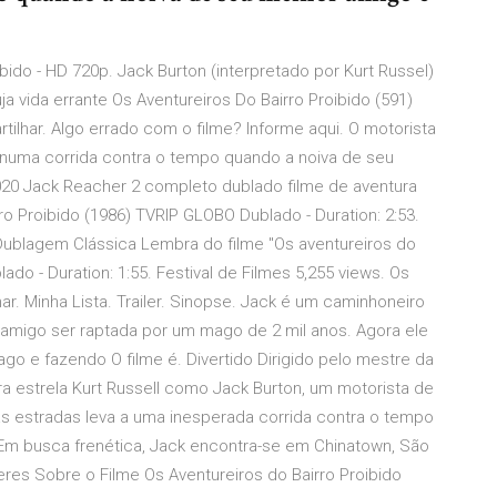
bido - HD 720p. Jack Burton (interpretado por Kurt Russel)
 vida errante Os Aventureiros Do Bairro Proibido (591)
artilhar. Algo errado com o filme? Informe aqui. O motorista
 numa corrida contra o tempo quando a noiva de seu
020 Jack Reacher 2 completo dublado filme de aventura
ro Proibido (1986) TVRIP GLOBO Dublado - Duration: 2:53.
 Dublagem Clássica Lembra do filme "Os aventureiros do
o - Duration: 1:55. Festival de Filmes 5,255 views. Os
ar. Minha Lista. Trailer. Sinopse. Jack é um caminhoneiro
 amigo ser raptada por um mago de 2 mil anos. Agora ele
o e fazendo O filme é. Divertido Dirigido pelo mestre da
ra estrela Kurt Russell como Jack Burton, um motorista de
as estradas leva a uma inesperada corrida contra o tempo
Em busca frenética, Jack encontra-se em Chinatown, São
es Sobre o Filme Os Aventureiros do Bairro Proibido