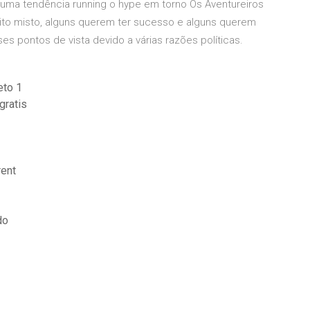
r uma tendência running o hype em torno Os Aventureiros
uito misto, alguns querem ter sucesso e alguns querem
s pontos de vista devido a várias razões políticas.
eto 1
gratis
rent
do