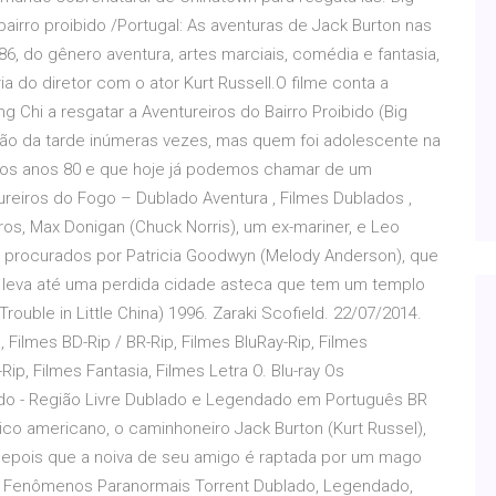
o bairro proibido /Portugal: As aventuras de Jack Burton nas
6, do gênero aventura, artes marciais, comédia e fantasia,
a do diretor com o ator Kurt Russell.O filme conta a
g Chi a resgatar a Aventureiros do Bairro Proibido (Big
ssão da tarde inúmeras vezes, mas quem foi adolescente na
dos anos 80 e que hoje já podemos chamar de um
tureiros do Fogo – Dublado Aventura , Filmes Dublados ,
ros, Max Donigan (Chuck Norris), um ex-mariner, e Leo
ão procurados por Patricia Goodwyn (Melody Anderson), que
e leva até uma perdida cidade asteca que tem um templo
rouble in Little China) 1996. Zaraki Scofield. 22/07/2014.
 Filmes BD-Rip / BR-Rip, Filmes BluRay-Rip, Filmes
p, Filmes Fantasia, Filmes Letra O. Blu-ray Os
rtado - Região Livre Dublado e Legendado em Português BR
co americano, o caminhoneiro Jack Burton (Kurt Russel),
depois que a noiva de seu amigo é raptada por um mago
lme Fenômenos Paranormais Torrent Dublado, Legendado,