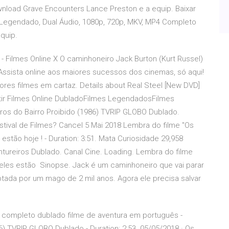
nload Grave Encounters Lance Preston e a equip. Baixar
Legendado, Dual Áudio, 1080p, 720p, MKV, MP4 Completo
quip.
e - Filmes Online X O caminhoneiro Jack Burton (Kurt Russel)
ssista online aos maiores sucessos dos cinemas, só aqui!
ores filmes em cartaz. Details about Real Steel [New DVD]
stir Filmes Online DubladoFilmes LegendadosFilmes
os do Bairro Proibido (1986) TVRIP GLOBO Dublado.
stival de Filmes? Cancel 5 Mai 2018 Lembra do filme "Os
estão hoje ! - Duration: 3:51. Mata Curiosidade 29,958
ntureiros Dublado. Canal Cine. Loading. Lembra do filme
 eles estão Sinopse. Jack é um caminhoneiro que vai parar
tada por um mago de 2 mil anos. Agora ele precisa salvar
 completo dublado filme de aventura em português -
86) TVRIP GLOBO Dublado - Duration: 2:53. 05/05/2018 · Os