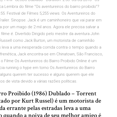
ca Lembra do filme "Os aventureiros do bairro proibido"?
5. Festival de Filmes 5,255 views. Os Aventureiros do
 Trailer. Sinopse. Jack é um caminhoneiro que vai parar em
 por um mago de 2 mil anos. Agora ele precisa salvar a
lme é. Divertido Dirigido pelo mestre da aventura John
rt Russell como Jack Burton, um motorista de caminhão
as leva a uma inesperada corrida contra o tempo quando a
frenética, Jack encontra-se em Chinatown, São Francisco,
Filme Os Aventureiros do Bairro Proibido Online é um
ia running o hype em torno Os Aventureiros do Bairro
, alguns querem ter sucesso e alguns querem que ele
 de vista devido a várias razões políticas.
ro Proibido (1986) Dublado – Torrent
ado por Kurt Russel) é um motorista de
da errante pelas estradas leva a uma
o quando a noiva de seu melhor amigo é