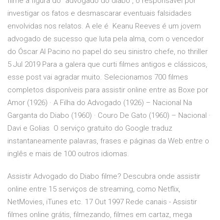
filme a figura do “advogado do diabo”, o responsável por
investigar os fatos e desmascarar eventuais falsidades
envolvidas nos relatos. A ele é Keanu Reeves é um jovem
advogado de sucesso que luta pela alma, com o vencedor
do Óscar Al Pacino no papel do seu sinistro chefe, no thriller
5 Jul 2019 Para a galera que curti filmes antigos e clássicos,
esse post vai agradar muito. Selecionamos 700 filmes
completos disponíveis para assistir online entre as Boxe por
Amor (1926) · A Filha do Advogado (1926) – Nacional Na
Garganta do Diabo (1960) · Couro De Gato (1960) – Nacional ·
Davi e Golias O serviço gratuito do Google traduz
instantaneamente palavras, frases e páginas da Web entre o
inglês e mais de 100 outros idiomas.
Assistir Advogado do Diabo filme? Descubra onde assistir
online entre 15 serviços de streaming, como Netflix,
NetMovies, iTunes etc. 17 Out 1997 Rede canais - Assistir
filmes online grátis, filmezando, filmes em cartaz, mega