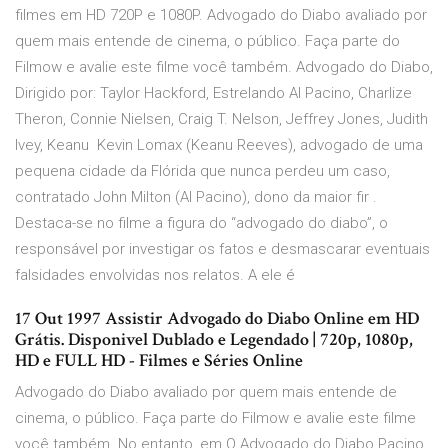
filmes em HD 720P e 1080P. Advogado do Diabo avaliado por
quem mais entende de cinema, o público. Faça parte do
Filmow e avalie este filme você também. Advogado do Diabo,
Dirigido por: Taylor Hackford, Estrelando Al Pacino, Charlize
Theron, Connie Nielsen, Craig T. Nelson, Jeffrey Jones, Judith
Ivey, Keanu Kevin Lomax (Keanu Reeves), advogado de uma
pequena cidade da Flórida que nunca perdeu um caso,
contratado John Milton (Al Pacino), dono da maior fir .
Destaca-se no filme a figura do “advogado do diabo”, o
responsável por investigar os fatos e desmascarar eventuais
falsidades envolvidas nos relatos. A ele é
17 Out 1997 Assistir Advogado do Diabo Online em HD
Grátis. Disponivel Dublado e Legendado | 720p, 1080p,
HD e FULL HD - Filmes e Séries Online
Advogado do Diabo avaliado por quem mais entende de
cinema, o público. Faça parte do Filmow e avalie este filme
você também. No entanto, em O Advogado do Diabo Pacino